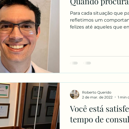
Quando procurar
Para cada situação que 
refletimos um comporta
felizes até aqueles que env
Roberto Querido
2 de mar. de 2022
1 min 
Você está satisf
tempo de consul