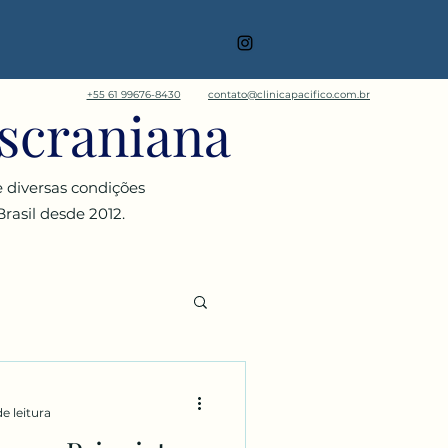
+55 61 99676-8430
contato@clinicapacifico.com.br
scraniana
 diversas condições
rasil desde 2012.
de leitura