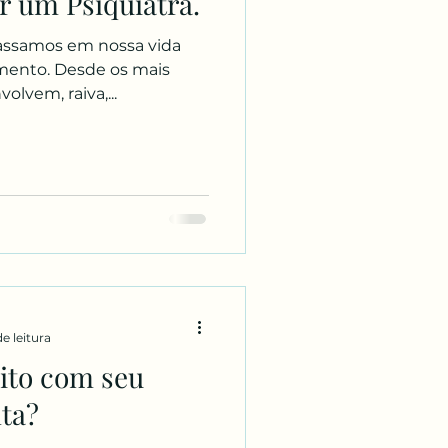
 um Psiquiatra.
passamos em nossa vida
mento. Desde os mais
olvem, raiva,...
de leitura
eito com seu
ta?